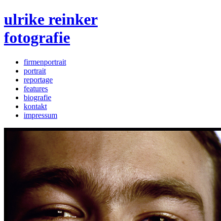
ulrike reinker
fotografie
firmenportrait
portrait
reportage
features
biografie
kontakt
impressum