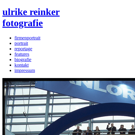
ulrike reinker
fotografie
firmenportrait
portrait
reportage
features
biografie
kontakt
impressum