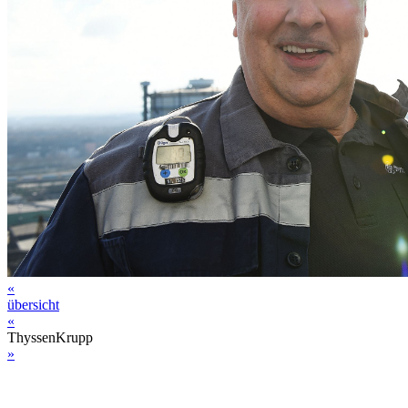
«
übersicht
«
ThyssenKrupp
»